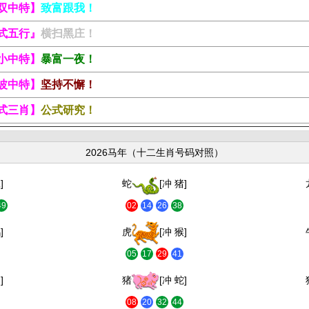
双中特】
致富跟我！
式五行』
横扫黑庄！
小中特】
暴富一夜！
波中特】
坚持不懈！
式三肖】
公式研究！
2026马年（十二生肖号码对照）
]
蛇
[冲 猪]
49
02
14
26
38
]
虎
[冲 猴]
05
17
29
41
]
猪
[冲 蛇]
08
20
32
44