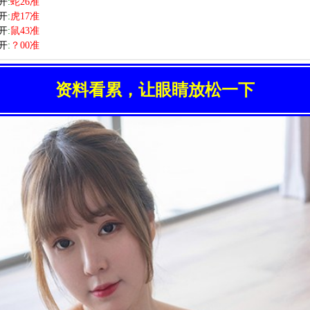
开
:
蛇26准
开
:
虎17准
开
:
鼠43准
开
:
？00准
资料看累，让眼睛放松一下