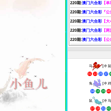
220期:
澳门六合彩
【单
220期:
澳门六合彩
『公
220期:
澳门六合彩
【大
220期:
澳门六合彩
【两
220期:
澳门六合彩
【公
马
[冲 鼠
01
13
25
37
兔
[冲 鸡
04
16
28
40
鼠
[冲 马
07
19
31
43